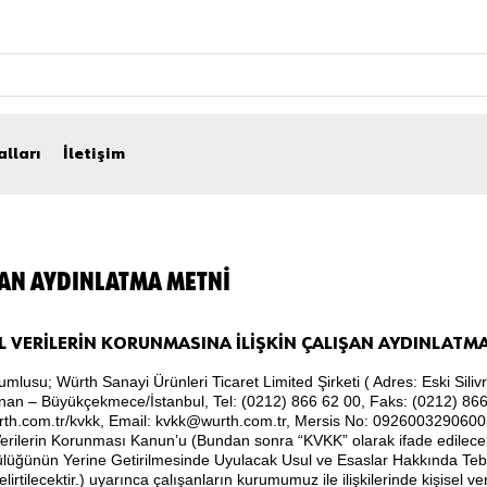
alları
İletişim
ŞAN AYDINLATMA METNI
EL VERİLERİN KORUNMASINA İLİŞKİN ÇALIŞAN AYDINLATM
umlusu; Würth Sanayi Ürünleri Ticaret Limited Şirketi ( Adres: Eski Sili
nan – Büyükçekmece/İstanbul, Tel: (0212) 866 62 00, Faks: (0212) 866
th.com.tr/kvkk, Email: kvkk@wurth.com.tr, Mersis No: 09260032906003
Verilerin Korunması Kanun’u (Bundan sonra “KVKK” olarak ifade edilecekt
lüğünün Yerine Getirilmesinde Uyulacak Usul ve Esaslar Hakkında Tebl
elirtilecektir.) uyarınca çalışanların kurumumuz ile ilişkilerinde kişisel 