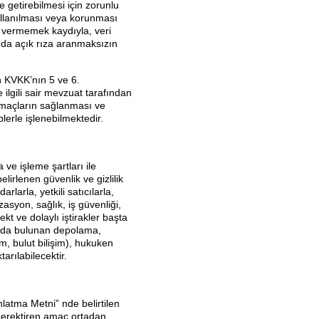
e getirebilmesi için zorunlu
t
, kullanılması veya korunması
ar vermemek kaydıyla, veri
nda açık rıza aranmaksızın
in KVKK’nın 5 ve 6.
 ilgili sair mevzuat tarafından
amaçların sağlanması ve
plerle işlenebilmektedir.
 ve işleme şartları ile
irlenen güvenlik ve gizlilik
rlarla, yetkili satıcılarla,
zasyon, sağlık, iş güvenliği,
kt ve dolaylı iştirakler başta
ışında bulunan depolama,
am, bulut bilişim), hukuken
arılabilecektir.
nlatma Metni” nde belirtilen
 gerektiren amaç ortadan