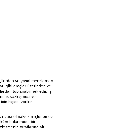
c
a
k
ur
u
m
s
al
m
ü
şt
er
kişilerden ve yasal mercilerden
arı gibi araçlar üzerinden ve
il
mlardan toplanabilmektedir. İş
er
in iş sözleşmesi ve
içi
çin kişisel veriler
n
ık rızası olmaksızın işlenemez.
K
hüküm bulunması, bir
a
zleşmenin taraflarına ait
yı