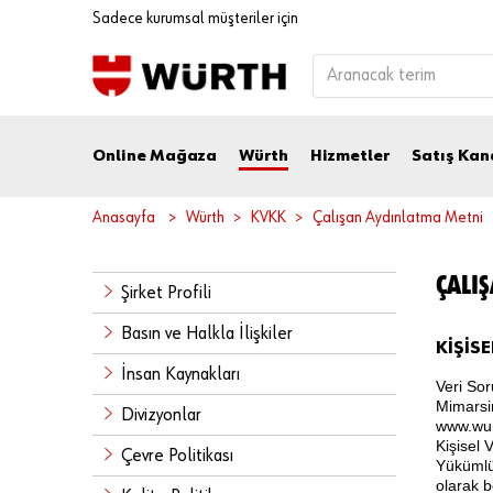
Sadece kurumsal müşteriler için
Online Mağaza
Würth
Hizmetler
Satış Kan
Anasayfa
Würth
KVKK
Çalışan Aydınlatma Metni
ÇALI
Şirket Profili
Basın ve Halkla İlişkiler
KİŞİS
İnsan Kaynakları
Veri Sor
Mimarsi
Divizyonlar
www.wur
Kişisel 
Çevre Politikası
Yükümlü
olarak b