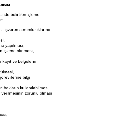
 Amacı
da
kayd
nde belirtilen işleme
olabi
r:
lir ve
i, işveren sorumluluklarının
Onlin
e-
si,
rme yapılması,
Mağa
in işleme alınması,
zanın
tüm
 kayıt ve belgelerin
fonks
tülmesi,
iyonl
revlilerine bilgi
arını
kulla
n hakların kullanılabilmesi,
 verilmesinin zorunlu olması
nabili
rsiniz.
Y
mesi,
al
nı
z