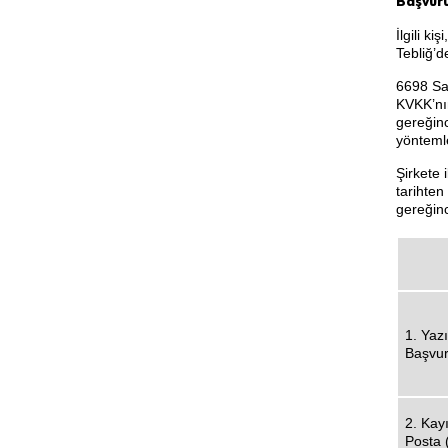
Başvur
İlgili k
Tebliğ’d
6698 Say
KVKK’nı
gereğin
yöntemle
Şirkete 
tarihten
gereğinc
1. Yazı
Başvu
2. Kayı
Posta 