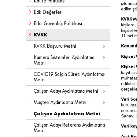
Kalite Politikası
izlenece
edilmişti
Etik Değerler
KVKK M
Bilgi Güvenliği Politikası
kişilere
kişisel 
KVKK
11'inci 
KVKK Başvuru Metni
Kanund
Kişisel 
Kamera Sistemleri Aydınlatma
Metni
Kişisel 
kayıt si
COVID19 Salgın Süreci Aydınlatma
muhafaza
Metni
edilebil
gerçekleş
Çalışan Adayı Aydınlatma Metni
Veri So
Müşteri Aydınlatma Metni
kurulmas
sorumlu
Çalışan Aydınlatma Metni
Sanayi Ü
Çalışan Adayı Referans Aydınlatma
Veri ka
Metni
Açık Rız