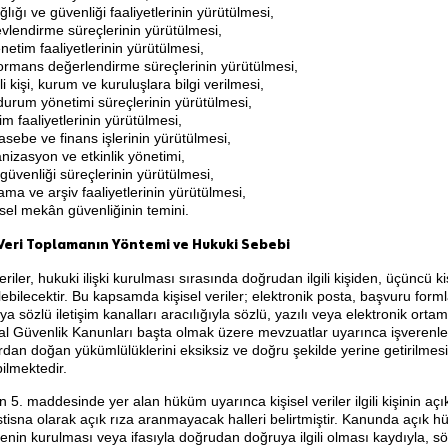
ğlığı ve güvenliği faaliyetlerinin yürütülmesi,
vlendirme süreçlerinin yürütülmesi,
netim faaliyetlerinin yürütülmesi,
ormans değerlendirme süreçlerinin yürütülmesi,
li kişi, kurum ve kuruluşlara bilgi verilmesi,
 durum yönetimi süreçlerinin yürütülmesi,
şim faaliyetlerinin yürütülmesi,
sebe ve finans işlerinin yürütülmesi,
nizasyon ve etkinlik yönetimi,
 güvenliği süreçlerinin yürütülmesi,
ama ve arşiv faaliyetlerinin yürütülmesi,
ksel mekân güvenliğinin temini.
 Veri Toplamanın Yöntemi ve Hukuki Sebebi
veriler, hukuki ilişki kurulması sırasında doğrudan ilgili kişiden, üçüncü 
lebilecektir. Bu kapsamda kişisel veriler; elektronik posta, başvuru forml
eya sözlü iletişim kanalları aracılığıyla sözlü, yazılı veya elektronik orta
l Güvenlik Kanunları başta olmak üzere mevzuatlar uyarınca işverenler
dan doğan yükümlülüklerini eksiksiz ve doğru şekilde yerine getirilmesi i
ilmektedir.
 5. maddesinde yer alan hüküm uyarınca kişisel veriler ilgili kişinin aç
tisna olarak açık rıza aranmayacak halleri belirtmiştir. Kanunda açık 
nin kurulması veya ifasıyla doğrudan doğruya ilgili olması kaydıyla, sö