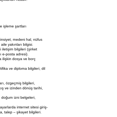
Giriş
e işleme şartları
insiyet, medeni hal, nüfus
Onlı
aile yakınları bilgisi.
ne
letişim bilgileri (şirket
mağ
ı e-posta adresi).
aza
 ilişkin dosya ve borç
mız
a
ifika ve diploma bilgileri, dil
kayı
t
.
olm
ak
arı, özgeçmiş bilgileri,
ister
kış ve izinden dönüş tarihi,
misi
niz?
e doğum izni belgeleri,
Sade
ayarlarda internet sitesi giriş-
ce üç
, talep – şikayet bilgileri.
adım