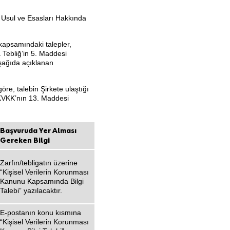
ru Usul ve Esasları Hakkında
kapsamındaki talepler,
Tebliğ’in 5. Maddesi
şağıda açıklanan
öre, talebin Şirkete ulaştığı
, KVKK’nın 13. Maddesi
Başvuruda Yer Alması
Gereken Bilgi
Zarfın/tebligatın üzerine
“Kişisel Verilerin Korunması
Kanunu Kapsamında Bilgi
Talebi” yazılacaktır.
E-postanın konu kısmına
“Kişisel Verilerin Korunması