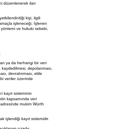
ni düzenlenerek ilan
Kullanıcı
Kodu
kilendirdiği kişi, ilgili
i amaçla işleneceği, İşlenen
ın yöntemi ve hukuki sebebi,
Şifre
.
an ya da herhangi bir veri
i, kaydedilmesi, depolanması,
Şifre
ası, devralınması, elde
nizi
ibi veriler üzerinde
mi
unutt
ri kayıt sisteminin
unuz
etin kapsamında veri
?
l adresinde mukim Würth
Giriş
bilgilerini
rak işlendiği kayıt sistemidir.
hatırla
açıklanan rızadır.