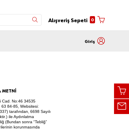
0
Alışveriş Sepeti
Giriş
Kullanıcı
Müşteri
adı
numarası
ile
ile
giriş
giriş
A METNİ
vri Cad. No:46 34535
Müşteri
 63 84-85, Websitesi:
numarası
37) tarafından, 6698 Sayılı
ir.) ile Aydınlatma
iğ (Bundan sonra “Tebliğ”
verilerinin korunmasında