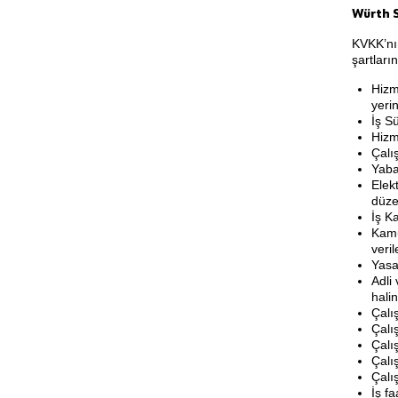
Würth S
KVKK’nı
şartları
Hizm
yerin
İş Sü
Hizm
Çalı
Yaba
Elek
düze
İş K
Kamu
veril
Yasa
Adli
hali
Çalı
Çalı
Çalı
Çalı
Çalı
İş fa