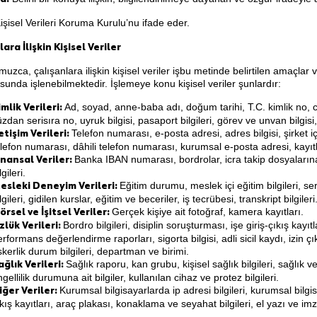
işisel Verileri Koruma Kurulu’nu ifade eder.
ara İlişkin Kişisel Veriler
zca, çalışanlara ilişkin kişisel veriler işbu metinde belirtilen amaçlar v
sunda işlenebilmektedir. İşlemeye konu kişisel veriler şunlardır:
Ad, soyad, anne-baba adı, doğum tarihi, T.C. kimlik no, c
imlik Verileri:
zdan serisıra no, uyruk bilgisi, pasaport bilgileri, görev ve unvan bilgisi, 
Telefon numarası, e-posta adresi, adres bilgisi, şirket içi i
letişim Verileri:
elefon numarası, dâhili telefon numarası, kurumsal e-posta adresi, kayıtl
Banka IBAN numarası, bordrolar, icra takip dosyalarına
inansal Veriler:
lgileri.
Eğitim durumu, meslek içi eğitim bilgileri, sert
esleki Deneyim Verileri:
lgileri, gidilen kurslar, eğitim ve beceriler, iş tecrübesi, transkript bilgileri
Gerçek kişiye ait fotoğraf, kamera kayıtları.
örsel ve İşitsel Veriler:
Bordro bilgileri, disiplin soruşturması, işe giriş-çıkış kayıtl
zlük Verileri:
rformans değerlendirme raporları, sigorta bilgisi, adli sicil kaydı, izin çı
skerlik durum bilgileri, departman ve birimi.
Sağlık raporu, kan grubu, kişisel sağlık bilgileri, sağlık v
ağlık Verileri:
gellilik durumuna ait bilgiler, kullanılan cihaz ve protez bilgileri.
Kurumsal bilgisayarlarda ip adresi bilgileri, kurumsal bilgis
iğer Veriler:
kış kayıtları, araç plakası, konaklama ve seyahat bilgileri, el yazı ve imza