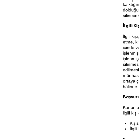
kalktığı
dolduğun
silinece
İlgili K
İlgili ki
etme, ki
içinde v
işlenmiş
işlenmiş
silinmes
edilmesi
münhasır
ortaya ç
hâlinde 
Başvuru
Kanun’un
ilgili k
Kişi
İlgil