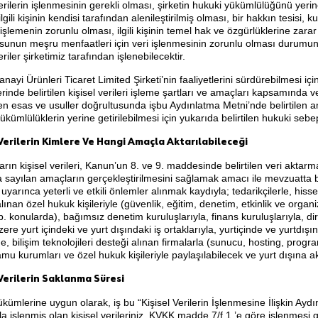
verilerin işlenmesinin gerekli olması, şirketin hukuki yükümlülüğünü yerin
ilgili kişinin kendisi tarafından alenileştirilmiş olması, bir hakkın tesisi
i işlemenin zorunlu olması, ilgili kişinin temel hak ve özgürlüklerine zar
sunun meşru menfaatleri için veri işlenmesinin zorunlu olması durumu
eriler şirketimiz tarafından işlenebilecektir.
nayi Ürünleri Ticaret Limited Şirketi’nin faaliyetlerini sürdürebilmesi iç
inde belirtilen kişisel verileri işleme şartları ve amaçları kapsamında ve
n esas ve usuller doğrultusunda işbu Aydınlatma Metni’nde belirtilen 
ükümlülüklerin yerine getirilebilmesi için yukarıda belirtilen hukuki sebe
 Verilerin Kimlere Ve Hangi Amaçla Aktarılabileceği
arın kişisel verileri, Kanun’un 8. ve 9. maddesinde belirtilen veri aktarma
 sayılan amaçların gerçekleştirilmesini sağlamak amacı ile mevzuatta bel
 uyarınca yeterli ve etkili önlemler alınmak kaydıyla; tedarikçilerle, hisseda
lınan özel hukuk kişileriyle (güvenlik, eğitim, denetim, etkinlik ve organi
. konularda), bağımsız denetim kuruluşlarıyla, finans kuruluşlarıyla, dire
ere yurt içindeki ve yurt dışındaki iş ortaklarıyla, yurtiçinde ve yurtd
e, bilişim teknolojileri desteği alınan firmalarla (sunucu, hosting, progr
kamu kurumları ve özel hukuk kişileriyle paylaşılabilecek ve yurt dışına akt
 Verilerin Saklanma Süresi
ümlerine uygun olarak, iş bu “Kişisel Verilerin İşlenmesine İlişkin Aydı
a işlenmiş olan kişisel verileriniz, KVKK madde 7/f.1.’e göre işlenmesi