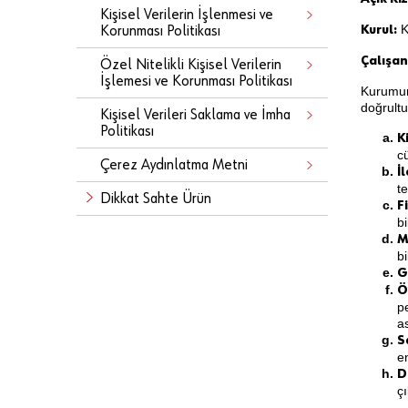
Kişisel Verilerin İşlenmesi ve
K
Korunması Politikası
Kurul:
Çalışanl
Özel Nitelikli Kişisel Verilerin
İşlemesi ve Korunması Politikası
Kurumumu
doğrultu
Kişisel Verileri Saklama ve İmha
Politikası
K
cü
Çerez Aydınlatma Metni
İ
t
Dikkat Sahte Ürün
F
bi
M
bi
G
Ö
pe
a
S
en
D
çı