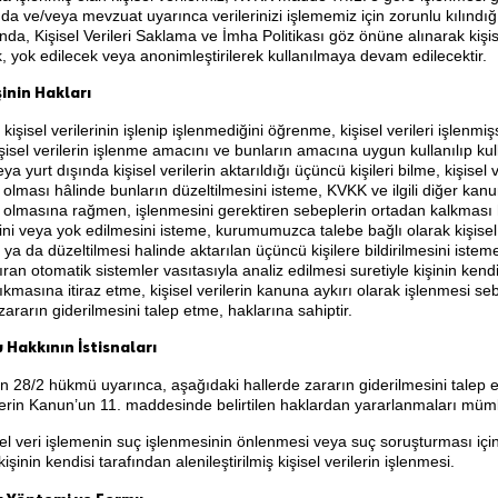
nda ve/veya mevzuat uyarınca verilerinizi işlememiz için zorunlu kılınd
da, Kişisel Verileri Saklama ve İmha Politikası göz önüne alınarak kişise
k, yok edilecek veya anonimleştirilerek kullanılmaya devam edilecektir.
işinin Hakları
şi, kişisel verilerinin işlenip işlenmediğini öğrenme, kişisel verileri işlenmiş
şisel verilerin işlenme amacını ve bunların amacına uygun kullanılıp ku
eya yurt dışında kişisel verilerin aktarıldığı üçüncü kişileri bilme, kişisel 
 olması hâlinde bunların düzeltilmesini isteme, KVKK ve ilgili diğer ka
 olmasına rağmen, işlenmesini gerektiren sebeplerin ortadan kalkması hâ
ini veya yok edilmesini isteme, kurumumuzca talebe bağlı olarak kişisel v
 ya da düzeltilmesi halinde aktarılan üçüncü kişilere bildirilmesini isteme
an otomatik sistemler vasıtasıyla analiz edilmesi suretiyle kişinin kend
ıkmasına itiraz etme, kişisel verilerin kanuna aykırı olarak işlenmesi s
zararın giderilmesini talep etme, haklarına sahiptir.
 Hakkının İstisnaları
 28/2 hükmü uyarınca, aşağıdaki hallerde zararın giderilmesini talep 
işilerin Kanun’un 11. maddesinde belirtilen haklardan yararlanmaları mü
sel veri işlemenin suç işlenmesinin önlenmesi veya suç soruşturması için
i kişinin kendisi tarafından alenileştirilmiş kişisel verilerin işlenmesi.