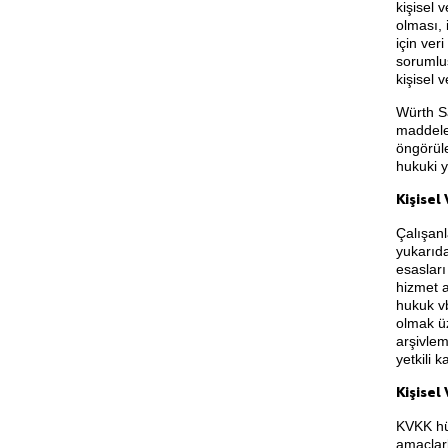
kişisel 
olması, 
için ver
sorumlu
kişisel v
Würth Sa
maddeler
öngörüle
hukuki y
Kişisel
Çalışanl
yukarıda
esasları
hizmet a
hukuk vb
olmak üz
arşivlem
yetkili 
Kişisel
KVKK hük
amaçlarl