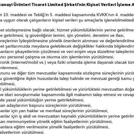
anayi Ürünleri Ticaret Limited Şirketi’nin Kişisel Verileri İşleme
n 10. maddesi ve Tebliğ’in 5. maddesi kapsamında KVKK’nın 4. maddesi
na uygun olarak çalışanların kişisel verileri şu amaçlarla işlenebilmektedi
et sözleşmesine bağlı olarak; hizmet yükümlülüklerinin yerine getirilmes
e getirilmesi, iş güvenliğinin temini, işin yönetimi, denetimi ve ifası,
reçlerinin İyileştirilmesine yönelik önerilerin alınması ve değerlendirilme
et şartlarımızda meydana gelebilecek değişiklikler hakkında bilgilendi
şanların şikayetlerinin çözülmesi ve veri erişim veya düzeltme taleplerin
ncı personel çalışma ve oturma izin işlemlerinin yürütülmesi,
tronik (internet/mobil vs.) veya fiziki ortamda işleme dayanak olacak tüm
nlenmesi,
anunu ve diğer tüm mevzuatlar kapsamında sözleşme süreçlerinin yürü
 güvenliğine ilişkin hususlarda talep halinde ve mevzuat gereği kamu gö
ebilmesi,
l yükümlülüklerin yerine getirilebilmesi ve yürürlükteki mevzuattan doğa
 ve idari soruşturmalar kapsamında ilgili makamın talep etmesi ve cevap
nde yasal yükümlülüğün yerine getirilebilmesi,
şan adaylarının başvuru süreçlerinin yürütülmesi,
şanlar için yan haklar ve menfaat süreçlerinin yürütülmesi,
şanlar için iş akdi ve mevzuattan kaynaklı yükümlülüklerin yerine getiril
şan memnuniyetine yönelik eğitim faaliyetlerinin yürütülmesi,
şanlara eğitim verilmesine yönelik faaliyetlerin yürütülmesi,
aliyetlerinin yürütülmesi,