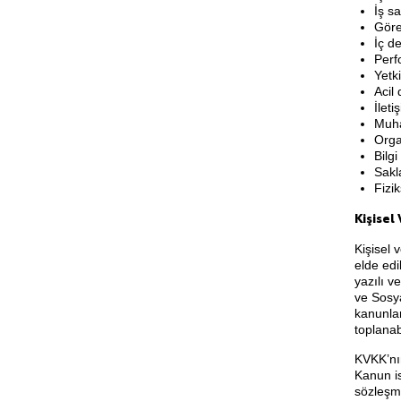
İş sa
Göre
İç de
Perf
Yetki
Acil
İleti
Muha
Orga
Bilgi
Sakl
Fizi
Kişisel
Kişisel 
elde edi
yazılı v
ve Sosya
kanunlar
toplanab
KVKK’nın
Kanun is
sözleşme