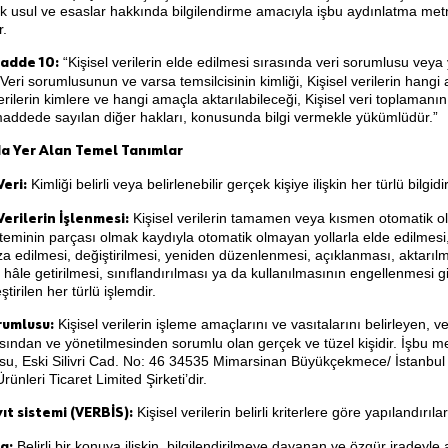
k usul ve esaslar hakkında bilgilendirme amacıyla işbu aydınlatma met
r.
“Kişisel verilerin elde edilmesi sırasında veri sorumlusu veya yet
adde 10:
; Veri sorumlusunun ve varsa temsilcisinin kimliği, Kişisel verilerin hang
verilerin kimlere ve hangi amaçla aktarılabileceği, Kişisel veri toplaman
maddede sayılan diğer hakları, konusunda bilgi vermekle yükümlüdür.”
a Yer Alan Temel Tanımlar
Kimliği belirli veya belirlenebilir gerçek kişiye ilişkin her türlü bilgidir
Veri:
Kişisel verilerin tamamen veya kısmen otomatik ol
Verilerin İşlenmesi:
steminin parçası olmak kaydıyla otomatik olmayan yollarla elde edilmes
 edilmesi, değiştirilmesi, yeniden düzenlenmesi, açıklanması, aktarılm
ir hâle getirilmesi, sınıflandırılması ya da kullanılmasının engellenmesi g
tirilen her türlü işlemdir.
Kişisel verilerin işleme amaçlarını ve vasıtalarını belirleyen, ve
rumlusu:
ından ve yönetilmesinden sorumlu olan gerçek ve tüzel kişidir. İşbu m
su, Eski Silivri Cad. No: 46 34535 Mimarsinan Büyükçekmece/ İstanbu
rünleri Ticaret Limited Şirketi’dir.
Kişisel verilerin belirli kriterlere göre yapılandırıla
yıt sistemi (VERBİS):
Belirli bir konuya ilişkin, bilgilendirilmeye dayanan ve özgür iradeyle 
a: