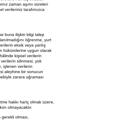
ığımız zaman aşımı süreleri
l verileriniz tarafımızca
se buna ilişkin bilgi talep
llanılmadığını öğrenme, yurt
verilerin eksik veya yanlış
nun hükümlerine uygun olarak
linde kişisel verilerin
erilerin silinmesi, yok
, işlenen verilerin
isi aleyhine bir sonucun
ebebiyle zarara uğraması
etme hakkı hariç olmak üzere,
mkün olmayacaktır.
 gerekli olması,