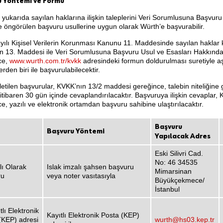
u Yöntemi ve Formu
işi, yukarıda sayılan haklarına ilişkin taleplerini Veri Sorumlusuna Başvu
e öngörülen başvuru usullerine uygun olarak Würth’e başvurabilir.
ılı Kişisel Verilerin Korunması Kanunu 11. Maddesinde sayılan haklar 
n 13. Maddesi ile Veri Sorumlusuna Başvuru Usul ve Esasları Hakkında 
ce,
www.wurth.com.tr/kvkk
adresindeki formun doldurulması suretiyle a
rden biri ile başvurulabilecektir.
iletilen başvurular, KVKK’nın 13/2 maddesi gereğince, talebin niteliğine g
 itibaren 30 gün içinde cevaplandırılacaktır. Başvuruya ilişkin cevaplar
e, yazılı ve elektronik ortamdan başvuru sahibine ulaştırılacaktır.
Başvuru
Başvuru Yöntemi
Yapılacak Adres
Eski Silivri Cad.
No: 46 34535
lı Olarak
Islak imzalı şahsen başvuru
Mimarsinan
ru
veya noter vasıtasıyla
Büyükçekmece/
İstanbul
tlı Elektronik
Kayıtlı Elektronik Posta (KEP)
(KEP) adresi
wurth@hs03.kep.tr